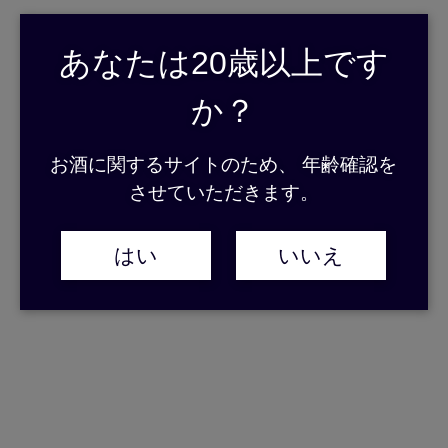
この度、弊社では石原酒造から町田酒造株式会社に社名が変更に
なり、今年35年が経過致します。
あなたは20歳以上です
この35年という節目を迎え、ブランド価値のさらなる向上を目的
とし、当社のメイン商品でもある『長期貯蔵 里の曙』シリーズを
か？
リニューアルいたします。
パッケージ及びラベルには、35年間造り続けてきた龍郷の地に
お酒に関するサイトのため、 年齢確認を
想いを馳せ、奄美大島伝統の大島紬の龍郷柄をモチーフに、味わい
させていただきます。
の個性や商品コンセプトがより明確に伝わることを意識したデザイ
ンを採用。
あわせて、国産原料のみを使用し、長期熟成がもたらすなめらかな
はい
いいえ
コクに、フレッシュな香りが調和した、蔵元こだわりの新たな味わ
いで生まれ変わります。
新たな装いとなった『里の曙』は、今までの商品以上にご満足い
ただける商品として自信をもってみなさまの元にお届けいたしま
す。
35周年を迎える町田酒造とあわせて、引き続きご支援、ご愛顧を
賜りますようよろしくお願いいたします。