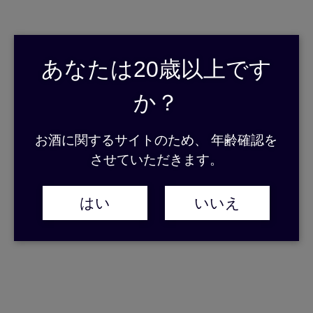
あなたは20歳以上です
か？
2026.08.06
お酒に関するサイトのため、 年齢確認を
New!
【お知らせ】台風13号接近に伴う臨時休業および商品配送への影響
させていただきます。
について
2026.08.05
New!
【お知らせ】台風13号接近に伴う本社直売所「さとあけショップ」
はい
いいえ
および蔵見学休業について
2026.08.01
New!
【お知らせ】本社工場内直売所および公式オンラインショップにて
『「AMAMI CRAFTASTE」夕暮れたんかん』発売開始！
2026.07.29
New!
【お知らせ】令和8年熊本地震発生に伴う商品配送への影響について