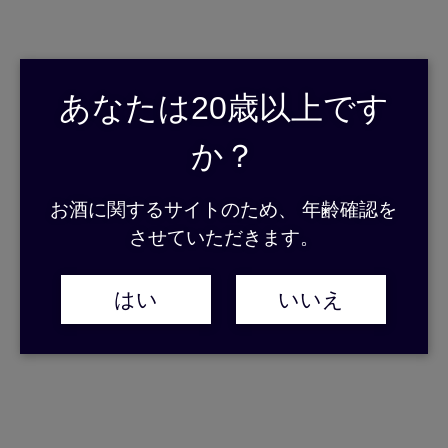
安全運転支援サービス付ドライブレコーダーの設
置と奄美警察署からの 感謝状拝受について ～ 鹿
児島県内企業では初の設置 ～
あなたは20歳以上です
新着情報
か？
2016.08.19
お酒に関するサイトのため、 年齢確認を
ＡＥＤ（自動体外式除細動器）の設置と応急手当
させていただきます。
指導員の配置について ～ ＣＳＲの実践と安心安
全な職場環境の実現を目指して ～
はい
いいえ
新着情報
2016.08.09
試飲販売のお知らせ 8月10日〜15日 三越千葉店