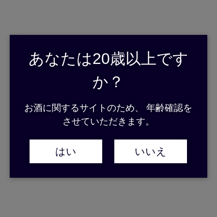
2018.07.10
ロサンゼルス国際スピリッツコンペティション
『BEST OF SHOCHU』受賞の
お知らせ
あなたは20歳以上です
新着情報
か？
2018.07.03
お酒に関するサイトのため、 年齢確認を
日本百貨店しょくひんかん ちゃばら大感謝祭に
させていただきます。
出店します！
イベント情報
,
新着情報
はい
いいえ
2018.06.28
「品川大井町で本格焼酎&泡盛を楽しもう」に参
加します！