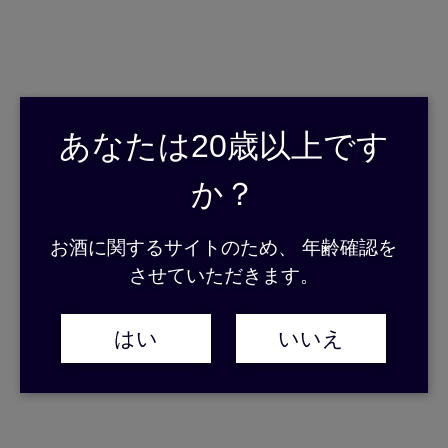
2025.11.20
【イベント（福岡）】『焼酎と日本酒の大試飲会
（九州４県と北東北３県の合同イベント）』に出
店します！
あなたは20歳以上です
イベント情報
,
新着情報
か？
2025.11.05
お酒に関するサイトのため、 年齢確認を
【イベント（東京）】『奄美大島GO！GO!龍郷町
させていただきます。
フェア』に出店します！
イベント情報
,
新着情報
はい
いいえ
2025.11.04
【イベント（大阪）】阪神梅田本店様にて開催の