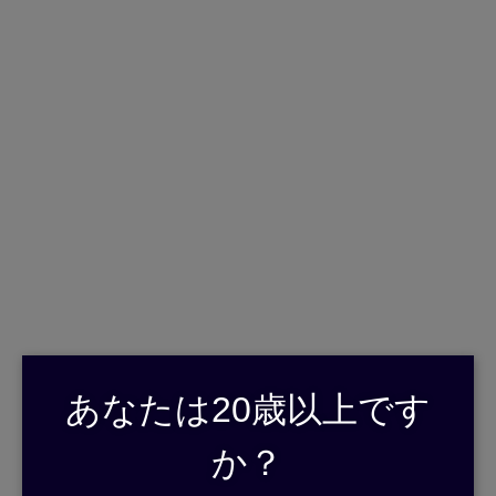
English
日本語
>
>
ホーム
飲めるお店
居酒屋いっぱい
サトアケをお飲み頂けるお店のご紹介です。
下記にありますお店のお料理とサトアケを是非ご堪能ください。
居酒屋いっぱい
あなたは20歳以上です
【奄美・屋仁川】串焼きや山羊汁が美味しいよ。
か？