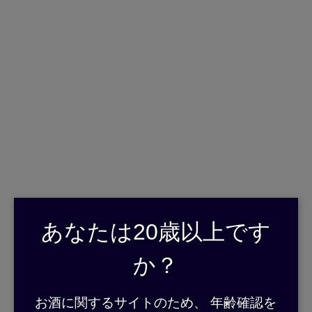
English
日本語
>
>
ホーム
飲めるお店
四川
サトアケをお飲み頂けるお店のご紹介です。
下記にありますお店のお料理とサトアケを是非ご堪能ください。
あなたは20歳以上です
四川
か？
【奄美・屋仁川】酒のおつまみにはアゴ肉がお勧めの中華料理屋
お酒に関するサイトのため、 年齢確認を