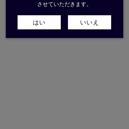
させていただきます。
はい
いいえ
ジャンル
中華料理店
住所
〒894-0031
鹿児島県奄美市名瀬金久町15-10
ホームページ
http://www.chuuka-shisen.com/
営業時間
18：00-翌日2：00