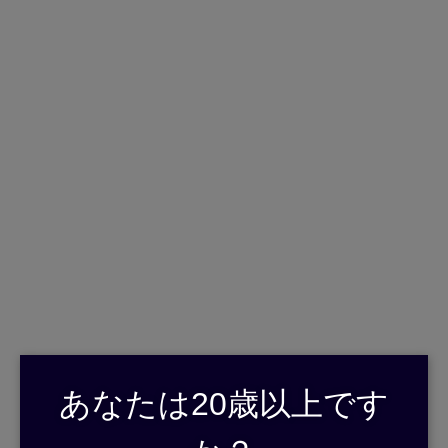
English
日本語
>
>
ホーム
飲めるお店
れんげ亭
サトアケをお飲み頂けるお店のご紹介です。
下記にありますお店のお料理とサトアケを是非ご堪能ください。
れんげ亭
大阪で二番目においしいお好み焼きの店
あなたは20歳以上です