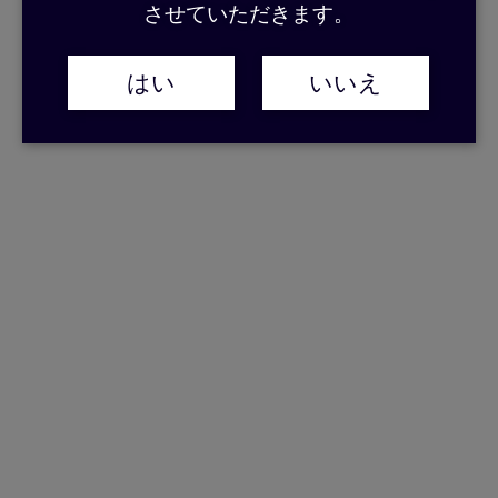
させていただきます。
はい
いいえ
Sato no Akebono
Sato no Akebono — the first Amami kokuto shochu made with vacuum
distillation.Sato no Akebono — the first Amami kokuto shochu made with
vacuum distillation. Fermented brown sugar gives it a rich, fruit-like aroma.